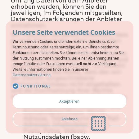
Umfang Daten von dem Anbieter
erhoben werden, können Sie den
jeweiligen, im Folgenden mitgeteilten,
Datenschutzerklärungen der Anbieter
entnehmen.
Unsere Seite verwendet Cookies
Wir möchten Sie darauf hinweisen, dass
je nach Sitzland des unten genannten
Wir verwenden Cookies und binden externe Dienste (z. B. zur
Anbieters die über dessen Plattform
Terminbuchung oder Kartenanzeige) ein, um Ihnen bestimmte
erfassten Daten außerhalb des Raumes
Funktionen bereitzustellen. Sie können selbst entscheiden, ob Sie
der Nutzung zustimmen möchten. Bei einer Ablehnung stehen
der Europäischen Union übertragen und
einige Inhalte oder Funktionen eventuell nicht zur Verfügung.
verarbeitet werden können. Es besteht
Weitere Informationen finden Sie in unserer
in diesem Fall das Risiko, dass das von
Datenschutzerklärung.
der DSGVO vorgeschriebene
Datenschutzniveau nicht eingehalten
FUNKTIONAL
und die Durchsetzung Ihrer Rechte
nicht oder nur erschwert erfolgen kann.
Akzeptieren
Betroffene Daten:
Bestands- und
Kontaktdaten (bspw. Name,
Adresse, Telefonnummer, E-Mail-
Ablehnen
Adresse), Inhaltsdaten (bspw.
Posts, Fotos, Videos),
Nutzungsdaten (bspw.